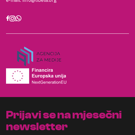
e-mail:
info@libela.org
Prijavi se na mjesečni
newsletter