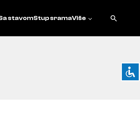
Sa stavom
Stup srama
Više