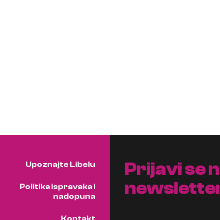
Prijavi se 
Upoznajte Libelu
newslette
Politika ispravaka i
nadopuna
Kontakt