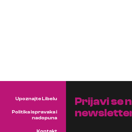
Prijavi se 
Upoznajte Libelu
newslette
Politika ispravaka i
nadopuna
Kontakt