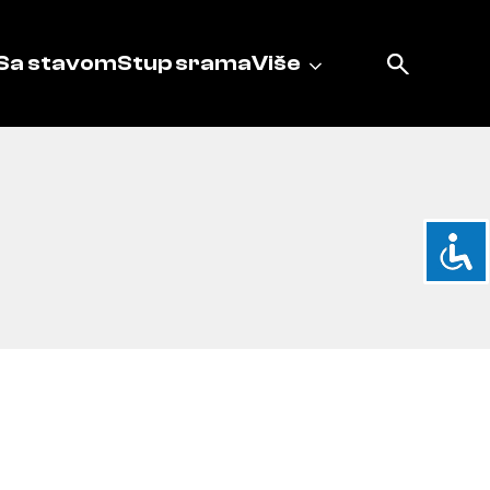
Sa stavom
Stup srama
Više