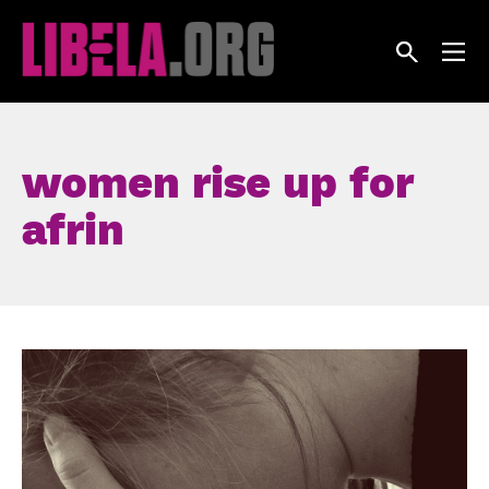
Skip
to
content
women rise up for
afrin