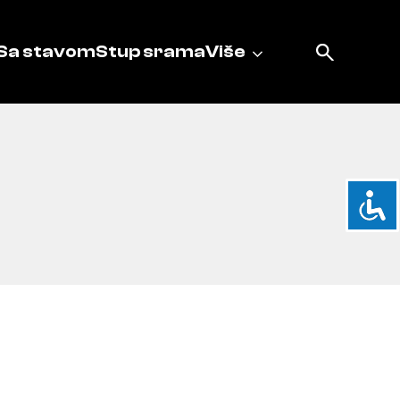
Sa stavom
Stup srama
Više