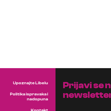
Prijavi se 
Upoznajte Libelu
newslette
Politika ispravaka i
nadopuna
Kontakt