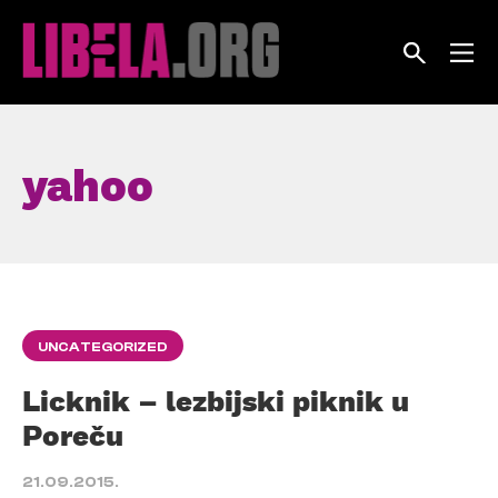
Skip
to
content
yahoo
UNCATEGORIZED
Licknik – lezbijski piknik u
Poreču
21.09.2015.