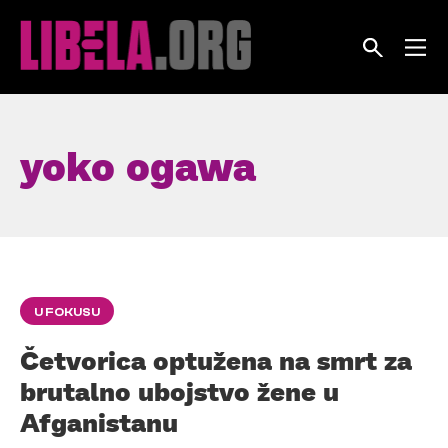
Skip
to
content
yoko ogawa
U FOKUSU
Četvorica optužena na smrt za
brutalno ubojstvo žene u
Afganistanu