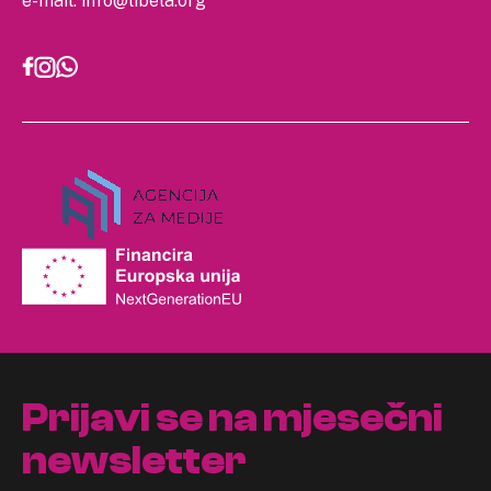
e-mail:
info@libela.org
Prijavi se na mjesečni
newsletter