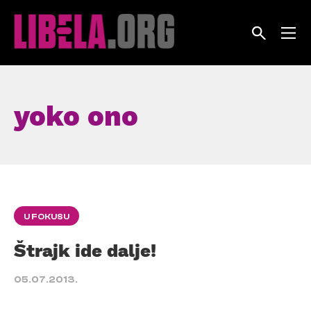
Skip
to
content
yoko ono
U FOKUSU
Štrajk ide dalje!
05.07.2013.