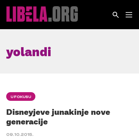
Skip
to
content
yolandi
U FOKUSU
Disneyjeve junakinje nove
generacije
09.10.2015.