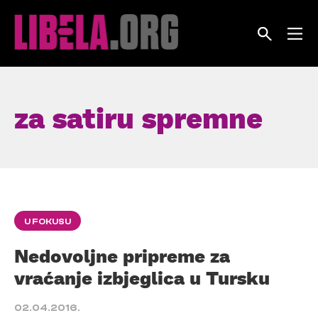
Skip
to
content
za satiru spremne
U FOKUSU
Nedovoljne pripreme za
vraćanje izbjeglica u Tursku
02.04.2016.