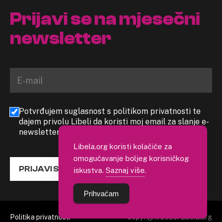
Prijavi se na mjesečni
newsletter
Potvrđujem suglasnost s politikom privatnosti te
dajem privolu Libeli da koristi moj email za slanje e-
newslettera
Libela.org koristi kolačiće za
omogućavanje boljeg korisničkog
PRIJAVI SE
iskustva.
Saznaj više
.
Prihvaćam
Politika privatnosti
Copyright 2026. Libela.org