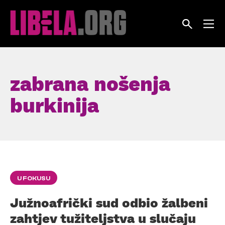
Skip
to
content
zabrana nošenja
burkinija
U FOKUSU
Južnoafrički sud odbio žalbeni
zahtjev tužiteljstva u slučaju