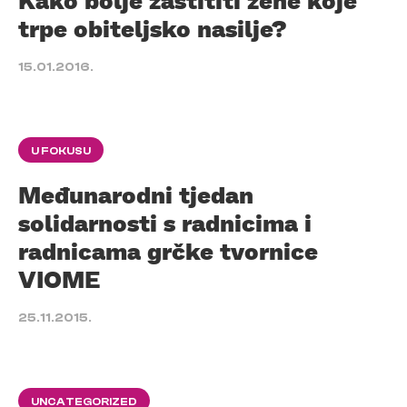
Kako bolje zaštititi žene koje
trpe obiteljsko nasilje?
15.01.2016.
U FOKUSU
Međunarodni tjedan
solidarnosti s radnicima i
radnicama grčke tvornice
VIOME
25.11.2015.
UNCATEGORIZED