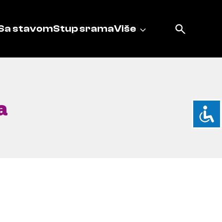
Sa stavom
Stup srama
Više
a