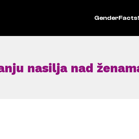
GenderFacts
vanju nasilja nad ženam