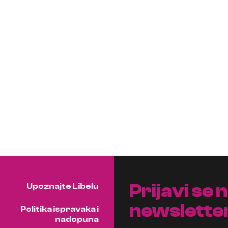
Prijavi se 
Upoznajte Libelu
newslette
Politika ispravaka i
nadopuna