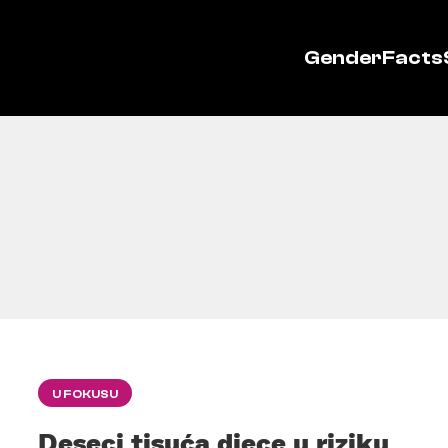
GenderFacts
U FOKUSU
Deseci tisuća djece u riziku