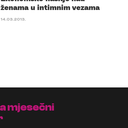
ženama u intimnim vezama
14.03.2013.
na mjesečni
r