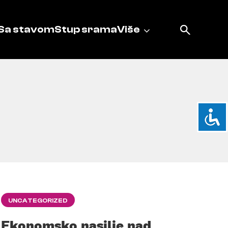
Sa stavom
Stup srama
Više
UNCATEGORIZED
Ekonomsko nasilje nad