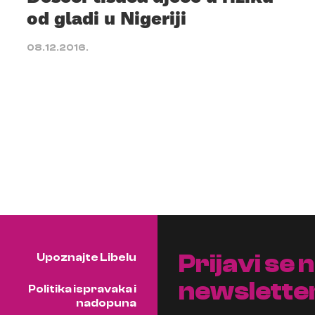
od gladi u Nigeriji
08.12.2016.
Prijavi se 
Upoznajte Libelu
newslette
Politika ispravaka i
nadopuna