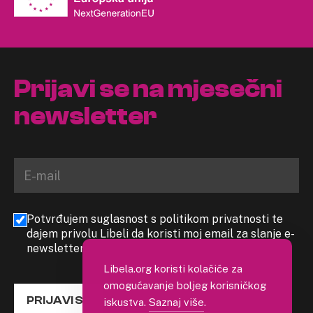
Prijavi se na mjesečni
newsletter
Potvrđujem suglasnost s politikom privatnosti te
dajem privolu Libeli da koristi moj email za slanje e-
newslettera
Libela.org koristi kolačiće za
omogućavanje boljeg korisničkog
PRIJAVI SE
iskustva.
Saznaj više
.