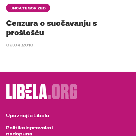
UNCATEGORIZED
Cenzura o suočavanju s
prošlošću
09.04.2010.
Upoznajte Libelu
Politika ispravaka i
nadopuna