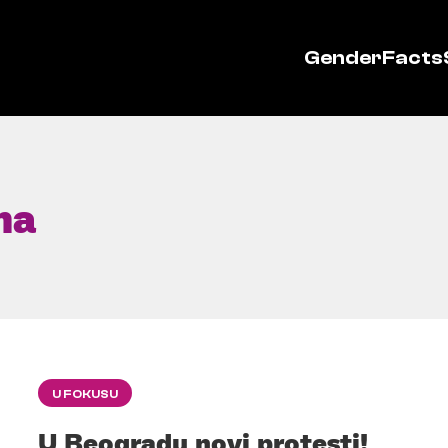
GenderFacts
ma
U FOKUSU
U Beogradu novi protesti!