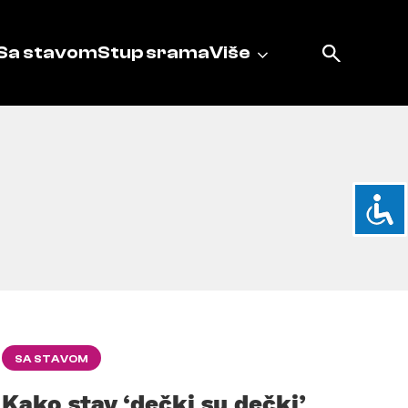
Sa stavom
Stup srama
Više
SA STAVOM
Kako stav ‘dečki su dečki’