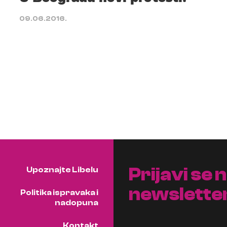
09.06.2016.
Prijavi se 
Upoznajte Libelu
newslette
Politika ispravaka i
nadopuna
Kontakt