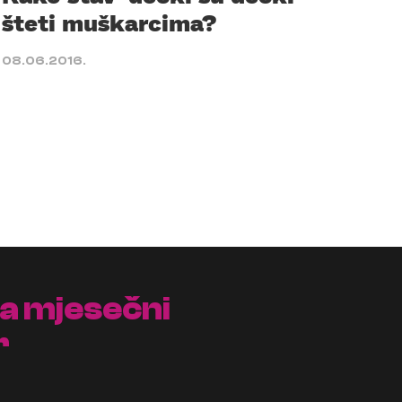
šteti muškarcima?
08.06.2016.
na mjesečni
r