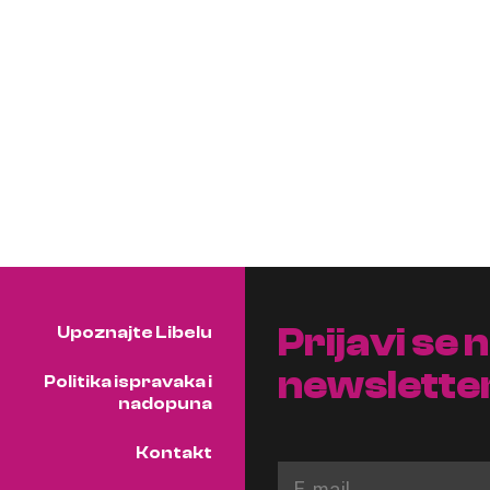
Prijavi se 
Upoznajte Libelu
newslette
Politika ispravaka i
nadopuna
Kontakt