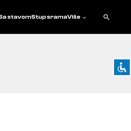
Sa stavom
Stup srama
Više