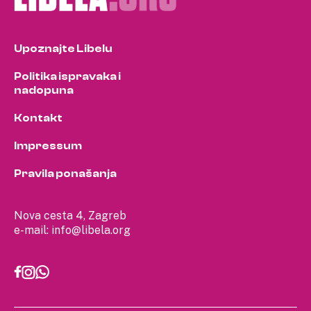
Upoznajte Libelu
Politika ispravaka i
nadopuna
Kontakt
Impressum
Pravila ponašanja
Nova cesta 4, Zagreb
e-mail:
info@libela.org