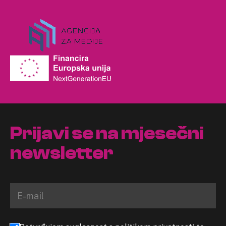
Prijavi se na mjesečni
newsletter