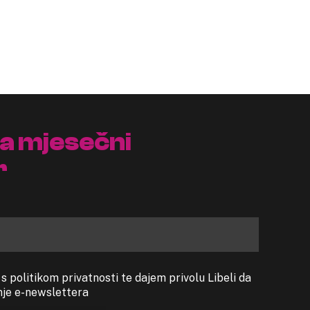
na mjesečni
r
 politikom privatnosti te dajem privolu Libeli da
anje e-newslettera