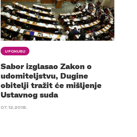
U FOKUSU
Sabor izglasao Zakon o
udomiteljstvu, Dugine
obitelji tražit će mišljenje
Ustavnog suda
07.12.2018.