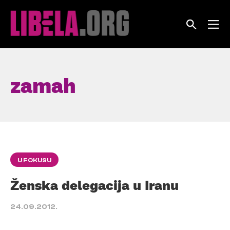
Skip
to
content
zamah
U FOKUSU
Ženska delegacija u Iranu
24.09.2012.