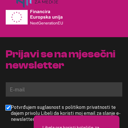
Prijavi se na mjesečni
newsletter
Potvrđujem suglasnost s politikom privatnosti te
dajem privolu Libeli da koristi moj email za slanje e-
newslettera
Libela.org koristi kolačiće za