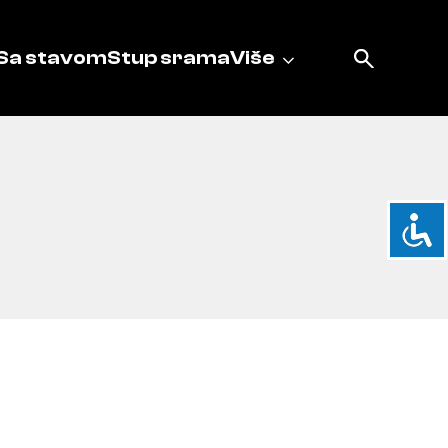
Sa stavom
Stup srama
Više