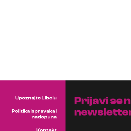
Prijavi se 
Upoznajte Libelu
newslette
Politika ispravaka i
nadopuna
Kontakt