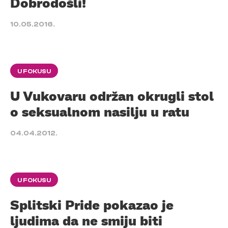
Dobrodošli!
10.05.2016.
U FOKUSU
U Vukovaru održan okrugli stol
o seksualnom nasilju u ratu
04.04.2012.
U FOKUSU
Splitski Pride pokazao je
ljudima da ne smiju biti