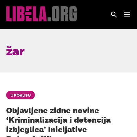
Skip
to
content
žar
U FOKUSU
Objavljene zidne novine
‘Kriminalizacija i detencija
izbjeglica’ Inicijative