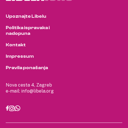
Upoznajte Libelu
Politika ispravaka i
nadopuna
Kontakt
Impressum
Pravila ponašanja
Nova cesta 4, Zagreb
e-mail:
info@libela.org