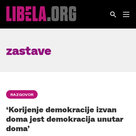
Skip
to
content
zastave
RAZGOVOR
‘Korijenje demokracije izvan
doma jest demokracija unutar
doma’