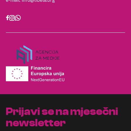
e-mail:
info@libela.org
Prijavi se na mjesečni
newsletter