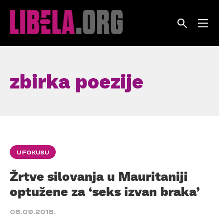
Skip
to
content
zbirka poezije
U FOKUSU
Žrtve silovanja u Mauritaniji
optužene za ‘seks izvan braka’
08.09.2018.