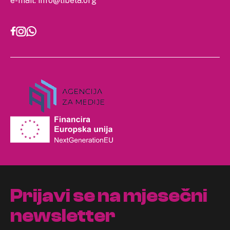
e-mail:
info@libela.org
Prijavi se na mjesečni
newsletter