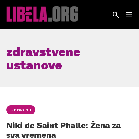
Skip
to
content
zdravstvene
ustanove
U FOKUSU
Niki de Saint Phalle: Žena za
sva vremena