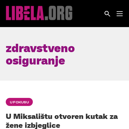
Skip
to
content
zdravstveno
osiguranje
U FOKUSU
U Miksalištu otvoren kutak za
žene izbjeglice