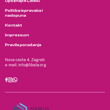
Upoznajte Libelu
Politika ispravaka i
nadopuna
Kontakt
Impressum
Pravila ponašanja
Nova cesta 4, Zagreb
e-mail:
info@libela.org