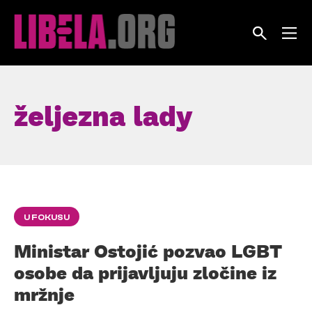
Skip
to
content
željezna lady
U FOKUSU
Ministar Ostojić pozvao LGBT
osobe da prijavljuju zločine iz
mržnje