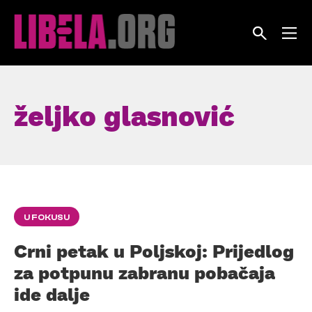
Skip
to
content
željko glasnović
U FOKUSU
Crni petak u Poljskoj: Prijedlog
za potpunu zabranu pobačaja
ide dalje