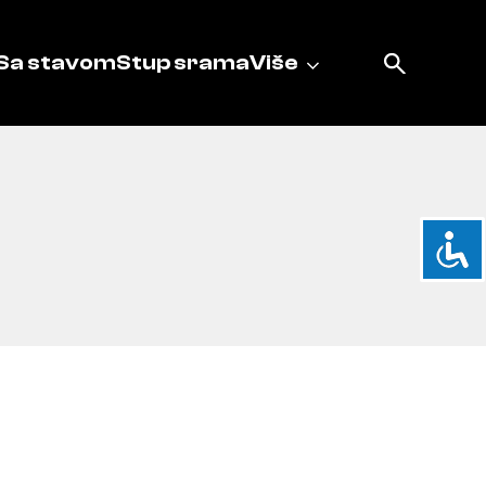
Sa stavom
Stup srama
Više