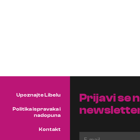
Prijavi se 
Upoznajte Libelu
newslette
Politika ispravaka i
nadopuna
Kontakt