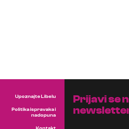
Prijavi se 
Upoznajte Libelu
newslette
Politika ispravaka i
nadopuna
Kontakt