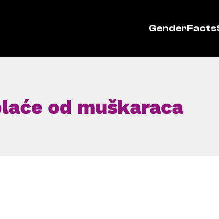
GenderFacts
plaće od muškaraca