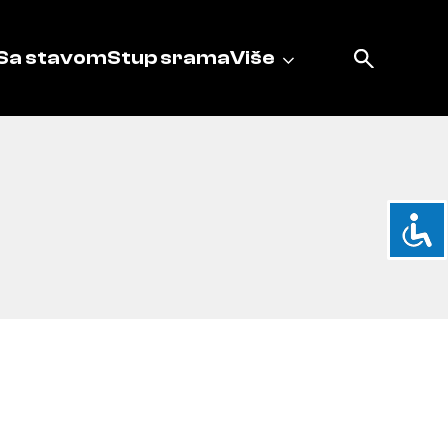
Sa stavom
Stup srama
Više