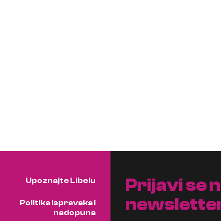
Prijavi se 
Upoznajte Libelu
newslette
Politika ispravaka i
nadopuna