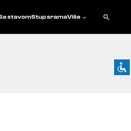
Sa stavom
Stup srama
Više