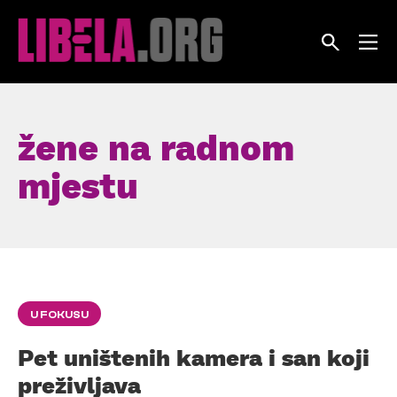
Skip
to
content
žene na radnom
mjestu
U FOKUSU
Pet uništenih kamera i san koji
preživljava