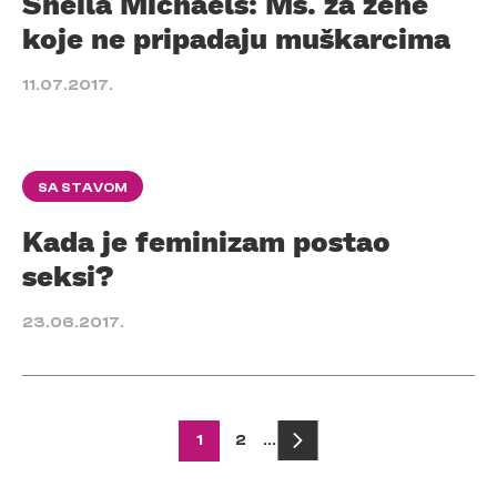
Sheila Michaels: Ms. za žene
koje ne pripadaju muškarcima
11.07.2017.
SA STAVOM
Kada je feminizam postao
seksi?
23.06.2017.
Posts
1
2
…