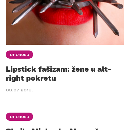
U FOKUSU
Lipstick fašizam: žene u alt-
right pokretu
03.07.2018.
U FOKUSU