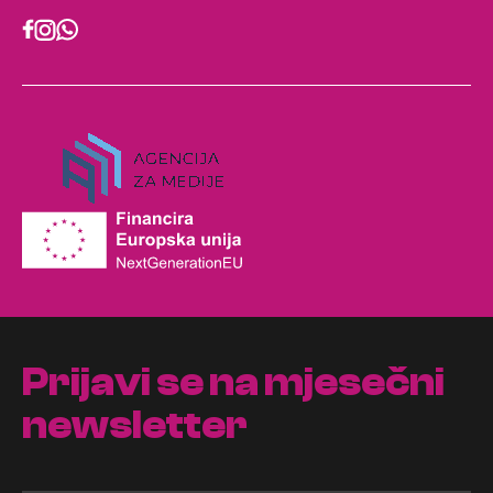
Prijavi se na mjesečni
newsletter