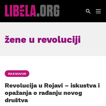
Skip
to
content
žene u revoluciji
RAZGOVOR
Revolucija u Rojavi – iskustva i
opažanja o rađanju novog
društva