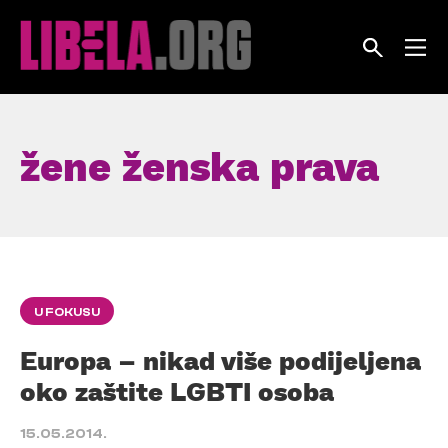
Skip
to
content
žene ženska prava
U FOKUSU
Europa – nikad više podijeljena
oko zaštite LGBTI osoba
15.05.2014.