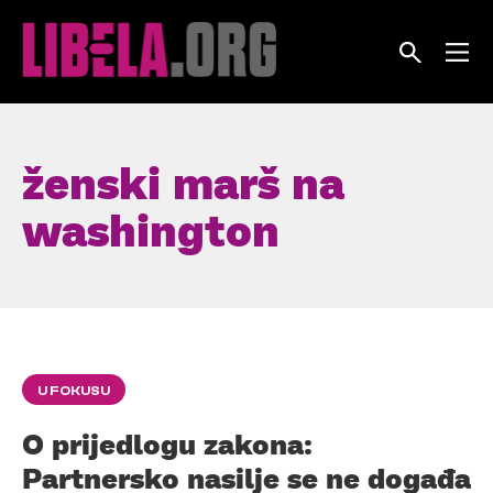
Skip
to
content
ženski marš na
washington
U FOKUSU
O prijedlogu zakona:
Partnersko nasilje se ne događa