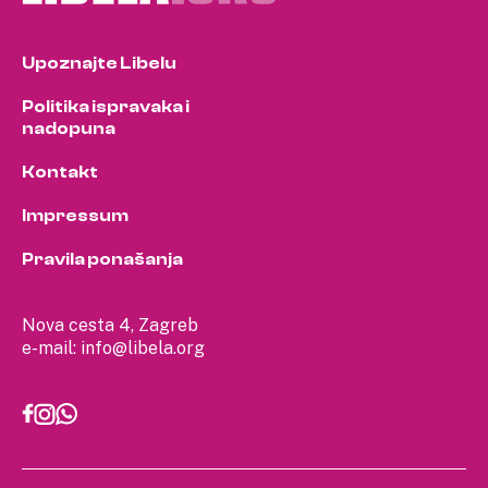
Upoznajte Libelu
Politika ispravaka i
nadopuna
Kontakt
Impressum
Pravila ponašanja
Nova cesta 4, Zagreb
e-mail:
info@libela.org