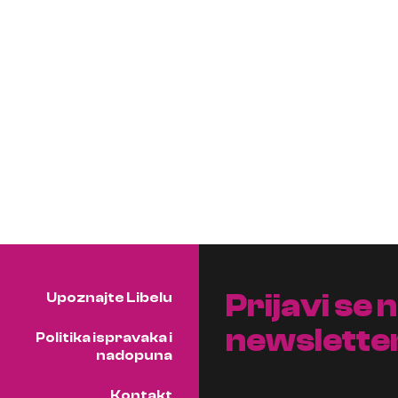
Prijavi se 
Upoznajte Libelu
newslette
Politika ispravaka i
nadopuna
Kontakt