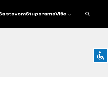
Sa stavom
Stup srama
Više