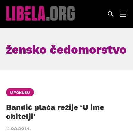
Skip
to
content
žensko čedomorstvo
U FOKUSU
Bandić plaća režije ‘U ime
obitelji’
11.02.2014.