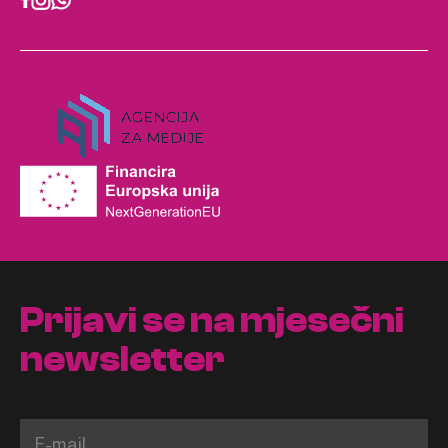
Prijavi se na mjesečni
newsletter