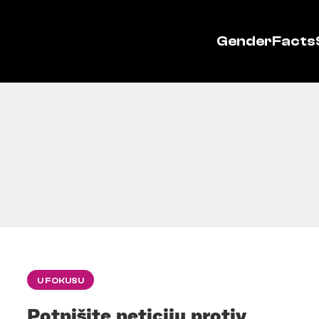
GenderFacts
U FOKUSU
Potpišite peticiju protiv