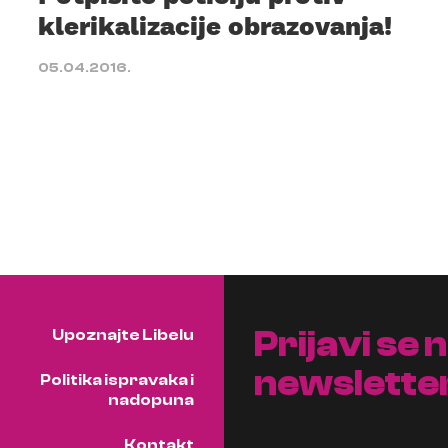
klerikalizacije obrazovanja!
05.04.2016.
Prijavi se 
Upoznajte Libelu
newslette
Politika ispravaka i
nadopuna
Kontakt