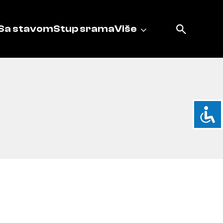
Sa stavom
Stup srama
Više