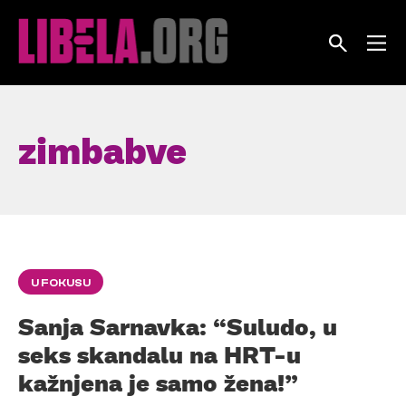
Skip
to
content
zimbabve
U FOKUSU
Sanja Sarnavka: “Suludo, u
seks skandalu na HRT-u
kažnjena je samo žena!”