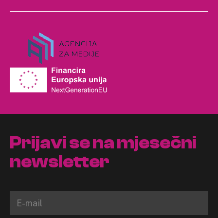
Prijavi se na mjesečni
newsletter