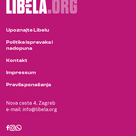
Upoznajte Libelu
Politika ispravaka i
nadopuna
Kontakt
Impressum
Pravila ponašanja
Nova cesta 4, Zagreb
e-mail:
info@libela.org