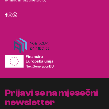
e-mail:
info@libela.org
Prijavi se na mjesečni
newsletter