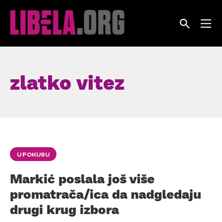
Skip
to
content
zlatko vitez
U FOKUSU
Markić poslala još više
promatrača/ica da nadgledaju
drugi krug izbora