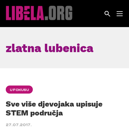
Skip
to
content
zlatna lubenica
U FOKUSU
Sve više djevojaka upisuje
STEM područja
27.07.2017.