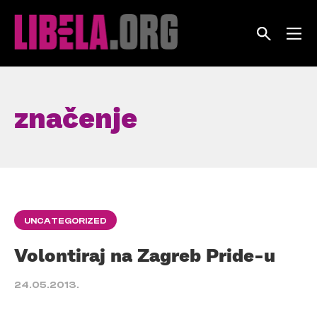
Skip
to
content
značenje
UNCATEGORIZED
Volontiraj na Zagreb Pride-u
24.05.2013.