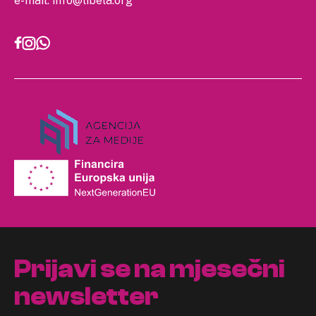
e-mail:
info@libela.org
Prijavi se na mjesečni
newsletter