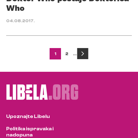
Who
04.08.2017.
Posts
1
2
…
pagination
Upoznajte Libelu
Politika ispravaka i
nadopuna