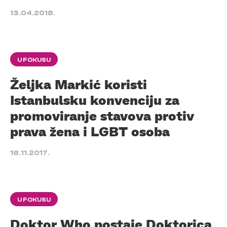
13.04.2018.
U FOKUSU
Željka Markić koristi
Istanbulsku konvenciju za
promoviranje stavova protiv
prava žena i LGBT osoba
16.11.2017.
U FOKUSU
Doktor Who postaje Doktorica