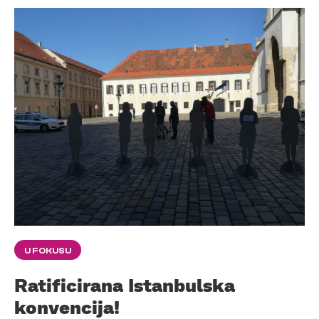
U FOKUSU
Ratificirana Istanbulska
konvencija!