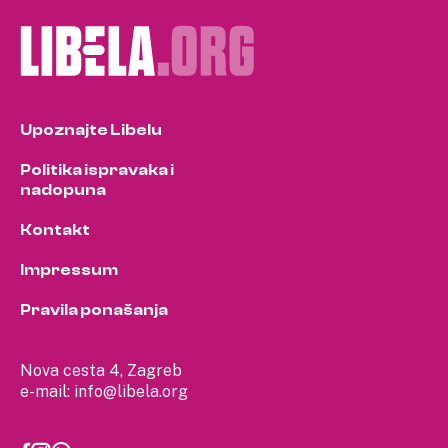
Upoznajte Libelu
Politika ispravaka i
nadopuna
Kontakt
Impressum
Pravila ponašanja
Nova cesta 4, Zagreb
e-mail:
info@libela.org