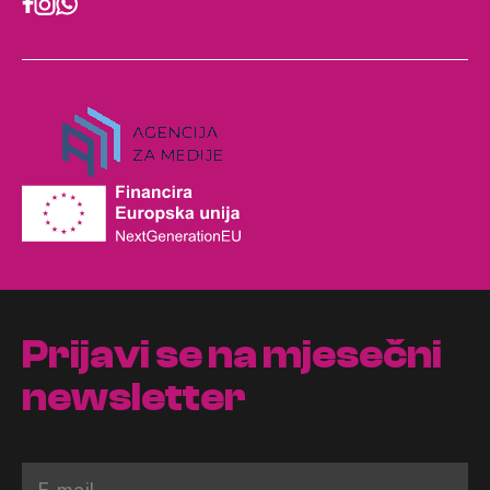
Prijavi se na mjesečni
newsletter